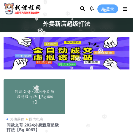
❅
登录
❅
❅
❅
❅
❅
外卖新店超级打法
❅
❅
❅
❅
❅
❅
❅
❅
❅
❅
其他课程
国内电商
同款文哥·2024外卖新店超级
❅
打法【Bg-0063】