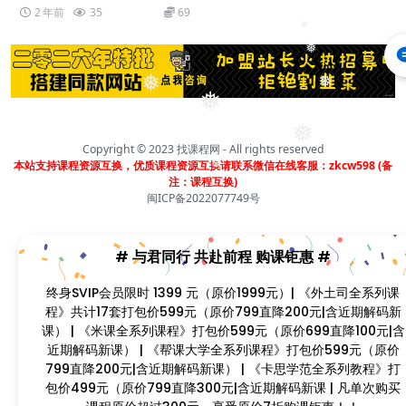
❅
2 年前
35
69
❅
❅
❅
❅
❅
❅
Copyright © 2023
找课程网
- All rights reserved
本站支持课程资源互换，优质课程资源互换请联系微信在线客服：zkcw598 (备
❅
注：课程互换)
闽ICP备2022077749号
# 与君同行 共赴前程 购课钜惠 #
❅
❅
终身SVIP会员限时 1399 元（原价1999元）| 《外土司全系列课
❅
程》共计17套打包价599元（原价799直降200元|含近期解码新
课） | 《米课全系列课程》打包价599元（原价699直降100元|
❅
含近期解码新课） | 《帮课大学全系列课程》打包价599元（原
价799直降200元|含近期解码新课） | 《卡思学范全系列教程》
打包价499元（原价799直降300元|含近期解码新课 | 凡单次购
买课程原价超过300元，享受原价7折购课钜惠！！