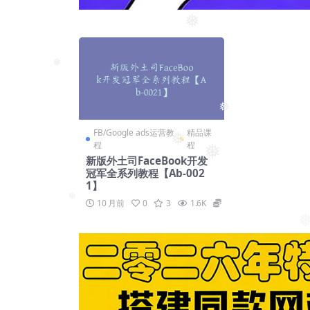
❅
❅
❅
FB/Google ads运营教
精品课
程
程
❅
新版外土司FaceBook开发
❅
冠军全系列教程【Ab-002
1】
10 月前
0
3
1.6K
139
❅
❅