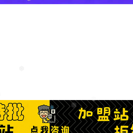
❅
❅
❅