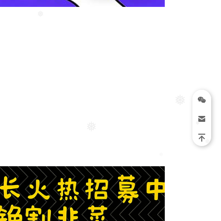
❅
❅
❅
❅
❅
❅