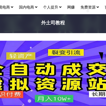
境电商
国内电商
个人提升
网赚
免费资源
❅
外土司教程
❅
❅