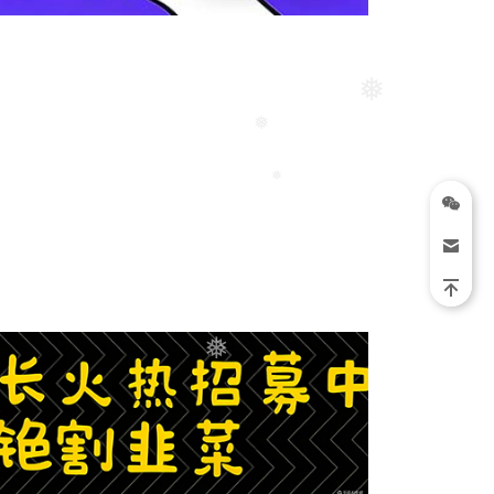
❅
❅
❅
❅