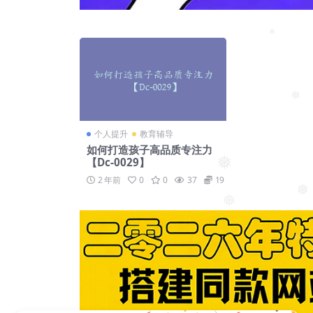
❅
❅
个人提升
教育辅导
如何打造孩子高品质专注力
【Dc-0029】
❅
2 年前
0
0
37
19
❅
❅
❅