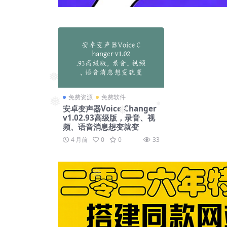
❅
免费资源
免费软件
❅
安卓变声器Voice Changer
❅
v1.02.93高级版，录音、视
❅
频、语音消息想变就变
4 月前
0
0
33