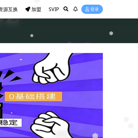
❅
资源互换
加盟
SVIP
登录
❅
❅
❅
❅