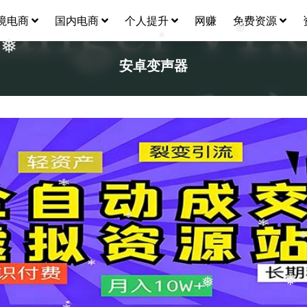
❅
境电商
国内电商
个人提升
网赚
免费资源
❅
❅
❅
安卓变声器
❅
❅
❅
❅