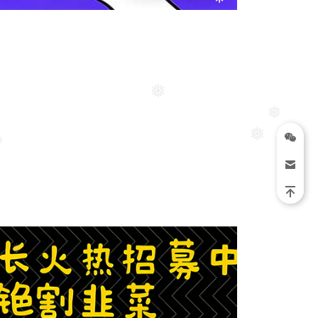
❅
❅
❅
❅
❅