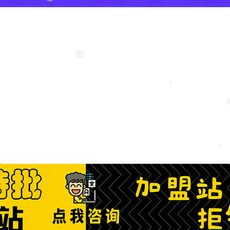
❅
❅
❅