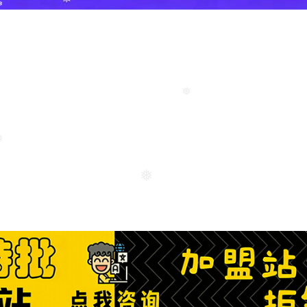
❅
❅
❅
❅