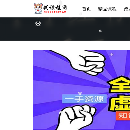
❅
首页
精品课程
跨
❅
❅
❅
❅
❅
❅
❅