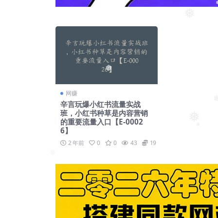
❅
❅
网赚
辛言玩爆小红书流量实战
班，小红书种草是内容营销
❅
的重要流量入口【E-0002
6】
❅
2 年前
0
0
43
19
❅