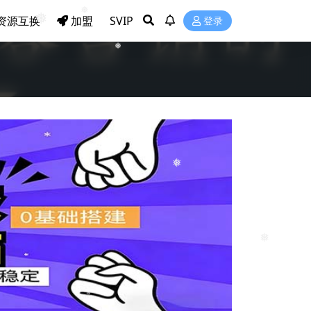
❅
资源互换
加盟
SVIP
登录
❅
❅
❅
❅
❅