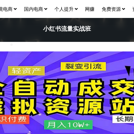
境电商
国内电商
个人提升
网赚
免费资源
小红书流量实战班
❅
❅
❅