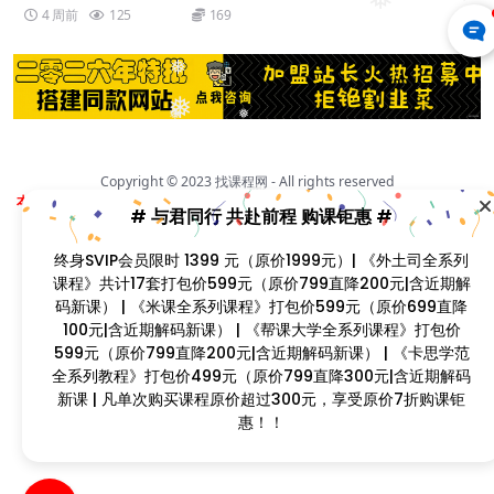
❅
4 周前
125
169
❅
❅
❅
❅
Copyright © 2023
找课程网
- All rights reserved
❅
本站支持课程资源互换，优质课程资源互换请联系微信在线客服：zkcw598 (备
❅
# 与君同行 共赴前程 购课钜惠 #
注：课程互换)
闽ICP备2022077749号
终身SVIP会员限时 1399 元（原价1999元）| 《外土司全系列
课程》共计17套打包价599元（原价799直降200元|含近期解
码新课） | 《米课全系列课程》打包价599元（原价699直降
❅
❅
❅
100元|含近期解码新课） | 《帮课大学全系列课程》打包价
❅
599元（原价799直降200元|含近期解码新课） | 《卡思学范
❅
❅
全系列教程》打包价499元（原价799直降300元|含近期解码
新课 | 凡单次购买课程原价超过300元，享受原价7折购课钜
惠！！