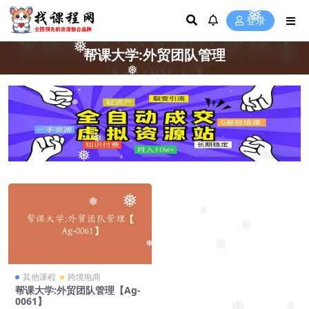
❅
❅
登录
❅
帮课大学:外贸团队管理
❅
❅
❅
❅
❅
❅
❅
❅
❅
❅
❅
其他课程
跨境电商
帮课大学:外贸团队管理【Ag-
0061】
❅