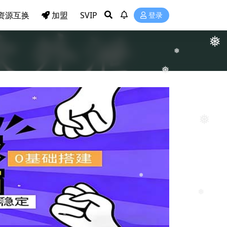
资源互换
加盟
SVIP
登录
❅
❅
❅
❅
❅
❅