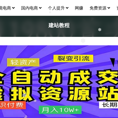
境电商
国内电商
个人提升
网赚
免费资源
❅
建站教程
❅
❅
❅
❅
❅