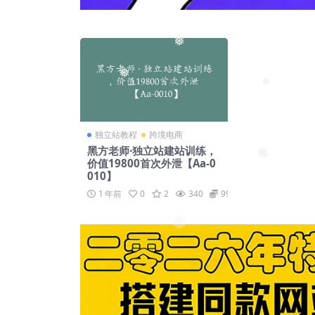
❅
❅
❅
独立站教程
跨境电商
黑方老师·独立站建站训练，
价值19800首次外泄【Aa-0
❅
010】
1 年前
0
2
340
99
❅