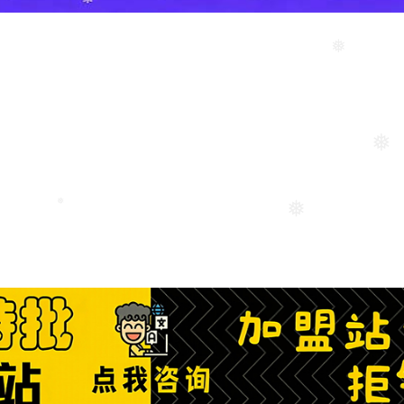
❅
❅
❅
❅