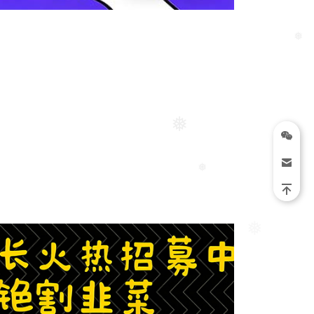
❅
❅
❅
❅