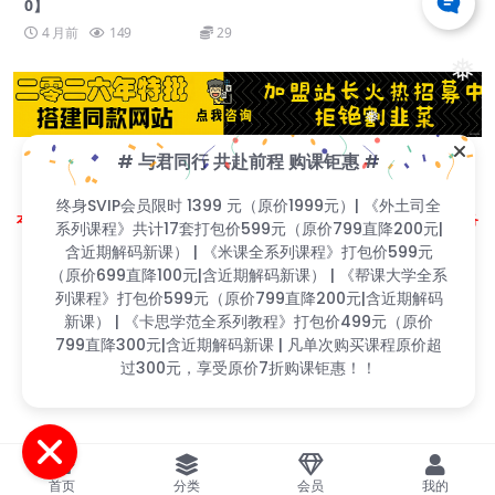
0】
4 月前
149
29
❅
❅
# 与君同行 共赴前程 购课钜惠 #
Copyright © 2023
找课程网
- All rights reserved
终身SVIP会员限时 1399 元（原价1999元）| 《外土司全
❅
❅
本站支持课程资源互换，优质课程资源互换请联系微信在线客服：zkcw598 (备
❅
系列课程》共计17套打包价599元（原价799直降200元|
注：课程互换)
含近期解码新课） | 《米课全系列课程》打包价599元
闽ICP备2022077749号
（原价699直降100元|含近期解码新课） | 《帮课大学全系
❅
列课程》打包价599元（原价799直降200元|含近期解码
❅
❅
新课） | 《卡思学范全系列教程》打包价499元（原价
❅
❅
799直降300元|含近期解码新课 | 凡单次购买课程原价超
过300元，享受原价7折购课钜惠！！
❅
首页
分类
会员
我的