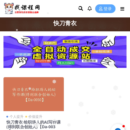
❅
登录
❅
❅
❅
快刀青衣
❅
❅
❅
❅
❅
❅
❅
❅
❅
❅
个人提升
价值提升
❅
快刀青衣·给职场人的AI写作课
❅
❅
❅
(得到联合创始人)【Da-003
❅