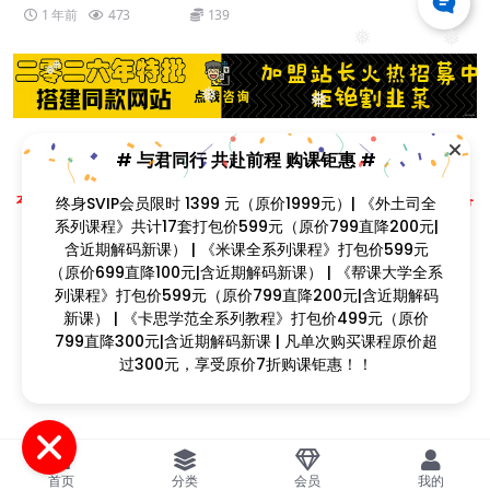
1 年前
473
139
❅
❅
❅
❅
❅
❅
# 与君同行 共赴前程 购课钜惠 #
❅
❅
Copyright © 2023
找课程网
- All rights reserved
本站支持课程资源互换，优质课程资源互换请联系微信在线客服：zkcw598 (备
终身SVIP会员限时 1399 元（原价1999元）| 《外土司全
注：课程互换)
系列课程》共计17套打包价599元（原价799直降200元|
闽ICP备2022077749号
❅
含近期解码新课） | 《米课全系列课程》打包价599元
❅
❅
（原价699直降100元|含近期解码新课） | 《帮课大学全系
列课程》打包价599元（原价799直降200元|含近期解码
新课） | 《卡思学范全系列教程》打包价499元（原价
❅
❅
799直降300元|含近期解码新课 | 凡单次购买课程原价超
❅
❅
过300元，享受原价7折购课钜惠！！
❅
首页
分类
会员
我的