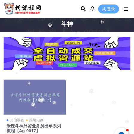
登录
斗神
❅
❅
❅
❅
❅
❅
❅
❅
❅
❅
❅
❅
❅
其他课程
跨境电商
❅
米课斗神外贸业务员出单系列
教程【Ag-0017】