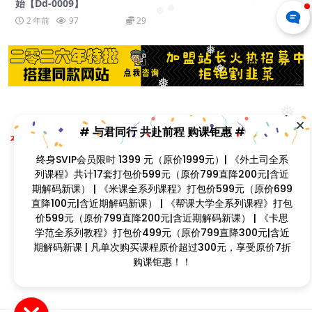
始【Dd-0009】
❅
❅
2 年前
97
29
❅
❅
❅
❅
Copyright © 2023
找课程网
- All rights reserved
# 与君同行 共赴前程 购课钜惠 #
❅
本站支持课程资源互换，优质课程资源互换请联系微信在线客服：zkcw598 (备
❅
注：课程互换)
终身SVIP会员限时 1399 元（原价1999元）| 《外土司全系
闽ICP备2022077749号
列课程》共计17套打包价599元（原价799直降200元|含近
❅
❅
❅
❅
期解码新课） | 《米课全系列课程》打包价599元（原价699
直降100元|含近期解码新课） | 《帮课大学全系列课程》打
包价599元（原价799直降200元|含近期解码新课） | 《卡
❅
思学范全系列教程》打包价499元（原价799直降300元|含
近期解码新课 | 凡单次购买课程原价超过300元，享受原价7
折购课钜惠！！