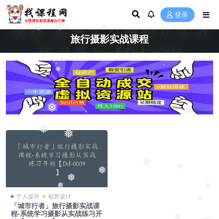
❅
登录
❅
❅
❅
旅行摄影实战课程
❅
❅
❅
❅
❅
❅
❅
❅
❅
❅
个人提升
创意设计
❅
「城市行者」旅行摄影实战课
程-系统学习摄影从实战练习开
❅