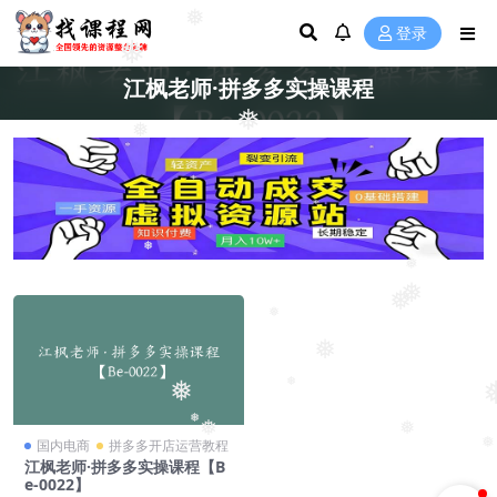
❅
登录
❅
江枫老师·拼多多实操课程
❅
❅
❅
❅
❅
❅
❅
❅
❅
❅
❅
❅
❅
国内电商
拼多多开店运营教程
❅
江枫老师·拼多多实操课程【B
e-0022】