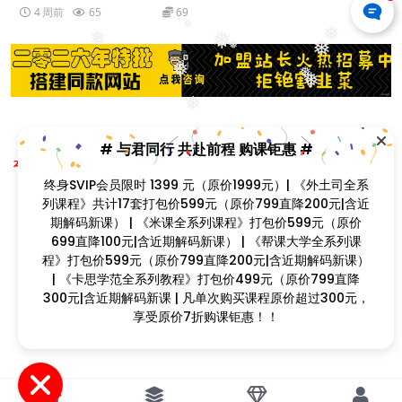
4 周前
65
69
❅
❅
❅
❅
❅
❅
❅
❅
❅
❅
❅
# 与君同行 共赴前程 购课钜惠 #
Copyright © 2023
找课程网
- All rights reserved
本站支持课程资源互换，优质课程资源互换请联系微信在线客服：zkcw598 (备
注：课程互换)
终身SVIP会员限时 1399 元（原价1999元）| 《外土司全系
闽ICP备2022077749号
❅
列课程》共计17套打包价599元（原价799直降200元|含近
期解码新课） | 《米课全系列课程》打包价599元（原价
699直降100元|含近期解码新课） | 《帮课大学全系列课
程》打包价599元（原价799直降200元|含近期解码新课）
| 《卡思学范全系列教程》打包价499元（原价799直降
❅
300元|含近期解码新课 | 凡单次购买课程原价超过300元，
享受原价7折购课钜惠！！