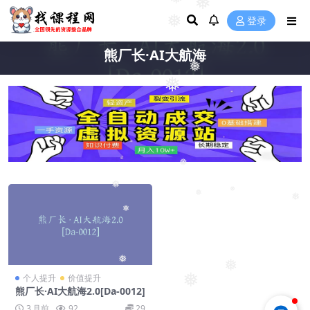
❅
❅
❅
登录
熊厂长·AI大航海
❅
❅
❅
❅
❅
❅
❅
❅
❅
❅
❅
个人提升
价值提升
熊厂长·AI大航海2.0[Da-0012]
3 月前
92
29