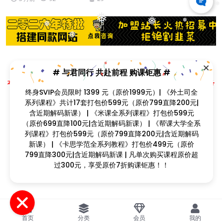
❅
❅
❅
❅
❅
❅
# 与君同行 共赴前程 购课钜惠 #
Copyright © 2023
找课程网
- All rights reserved
本站支持课程资源互换，优质课程资源互换请联系微信在线客服：zkcw598 (备
❅
❅
❅
注：课程互换)
终身SVIP会员限时 1399 元（原价1999元）| 《外土司全
❅
闽ICP备2022077749号
系列课程》共计17套打包价599元（原价799直降200元|
❅
含近期解码新课） | 《米课全系列课程》打包价599元
❅
（原价699直降100元|含近期解码新课） | 《帮课大学全系
列课程》打包价599元（原价799直降200元|含近期解码
新课） | 《卡思学范全系列教程》打包价499元（原价
799直降300元|含近期解码新课 | 凡单次购买课程原价超
❅
过300元，享受原价7折购课钜惠！！
❅
❅
首页
分类
会员
我的