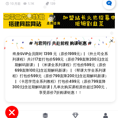
❅
10 月前
1.1K
139
❅
❅
❅
❅
# 与君同行 共赴前程 购课钜惠 #
❅
❅
Copyright © 2023
找课程网
- All rights reserved
❅
本站支持课程资源互换，优质课程资源互换请联系微信在线客服：zkcw598 (备
终身SVIP会员限时 1399 元（原价1999元）| 《外土司全系
注：课程互换)
列课程》共计17套打包价599元（原价799直降200元|含近
闽ICP备2022077749号
❅
期解码新课） | 《米课全系列课程》打包价599元（原价
699直降100元|含近期解码新课） | 《帮课大学全系列课
❅
❅
❅
程》打包价599元（原价799直降200元|含近期解码新课）
❅
❅
| 《卡思学范全系列教程》打包价499元（原价799直降
300元|含近期解码新课 | 凡单次购买课程原价超过300元，
❅
❅
享受原价7折购课钜惠！！
❅