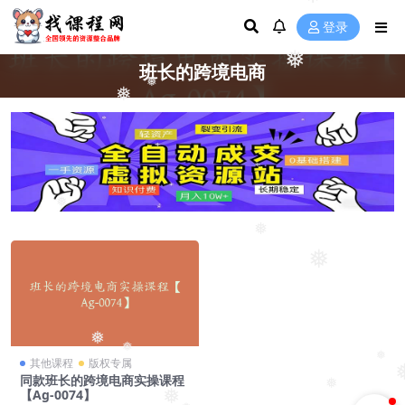
❅
登录
❅
班长的跨境电商
❅
❅
❅
❅
❅
❅
❅
❅
其他课程
版权专属
同款班长的跨境电商实操课程
❅
❅
【Ag-0074】