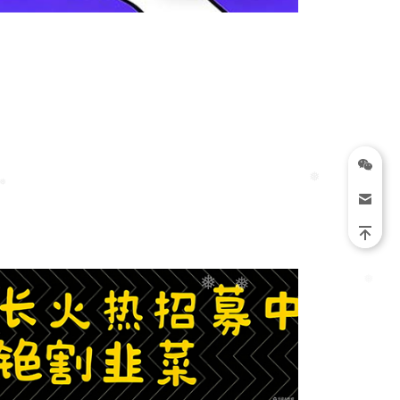
❅
❅
❅
❅