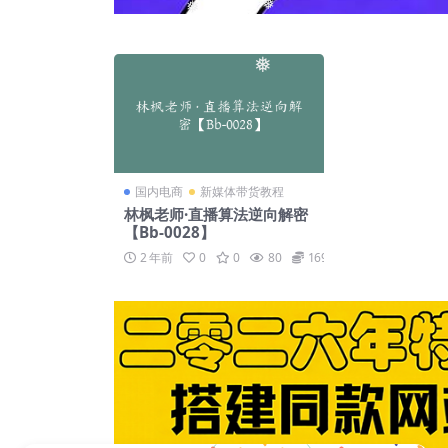
❅
❅
❅
国内电商
新媒体带货教程
林枫老师·直播算法逆向解密
【Bb-0028】
2 年前
0
0
80
169