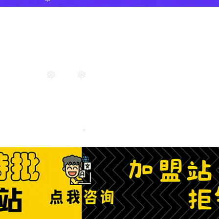
❅
❅
❅
❅