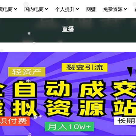
境电商
国内电商
个人提升
网赚
免费资源
❅
❅
❅
直播
❅
❅
❅
❅
❅