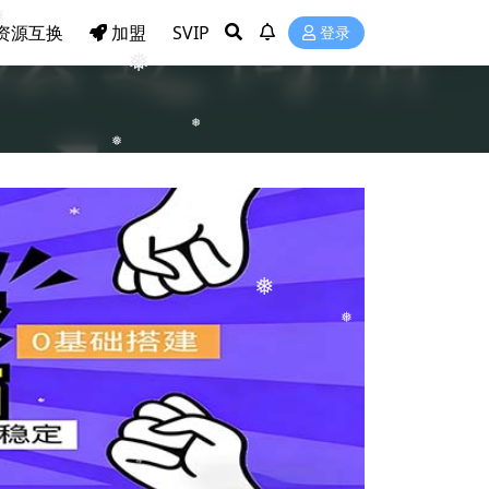
❅
资源互换
加盟
SVIP
登录
❅
❅
❅
❅
❅