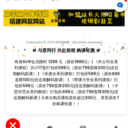
❅
❅
❅
❅
❅
❅
❅
Copyright © 2023
找课程网
- All rights reserved
❅
本站支持课程资源互换，优质课程资源互换请联系微信在线客服：zkcw598 (备
# 与君同行 共赴前程 购课钜惠 #
注：课程互换)
闽ICP备2022077749号
❅
终身SVIP会员限时 1399 元（原价1999元）| 《外土司全系
❅
❅
列课程》共计17套打包价599元（原价799直降200元|含近
❅
期解码新课） | 《米课全系列课程》打包价599元（原价699
直降100元|含近期解码新课） | 《帮课大学全系列课程》打包
❅
❅
价599元（原价799直降200元|含近期解码新课） | 《卡思
❅
学范全系列教程》打包价499元（原价799直降300元|含近
期解码新课 | 凡单次购买课程原价超过300元，享受原价7折
❅
购课钜惠！！