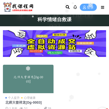
❅
❅
❅
登录
❅
❅
科学情绪自救课
❅
❅
❅
❅
❅
个人提升
心理健康
北师大曾祥龙[Dg-0003]
❅
1 月前
52
39