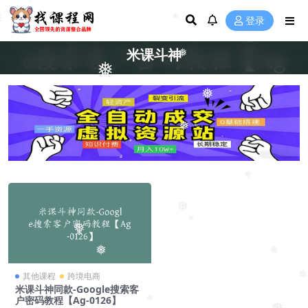
❅
❅
登录
米课斗神
❅
❅
❅
❅
❅
❅
❅
❅
❅
❅
❅
❅
其他课程
跨境电商
米课斗神同款-Google搜索客
户密码教程【Ag-0126】
❅