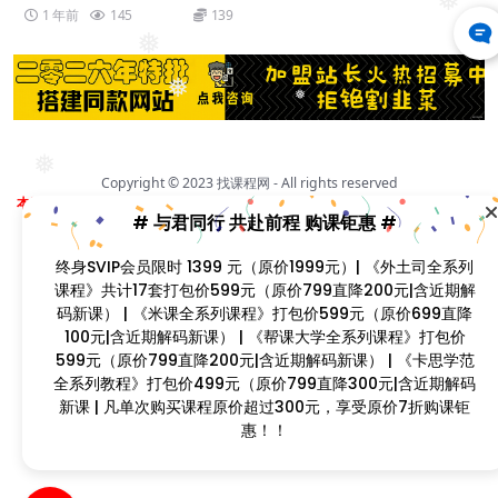
❅
1 年前
145
139
❅
❅
❅
❅
Copyright © 2023
找课程网
- All rights reserved
本站支持课程资源互换，优质课程资源互换请联系微信在线客服：zkcw598 (备
❅
# 与君同行 共赴前程 购课钜惠 #
注：课程互换)
闽ICP备2022077749号
终身SVIP会员限时 1399 元（原价1999元）| 《外土司全系列
❅
课程》共计17套打包价599元（原价799直降200元|含近期解
❅
码新课） | 《米课全系列课程》打包价599元（原价699直降
❅
100元|含近期解码新课） | 《帮课大学全系列课程》打包价
❅
599元（原价799直降200元|含近期解码新课） | 《卡思学范
❅
❅
全系列教程》打包价499元（原价799直降300元|含近期解码
新课 | 凡单次购买课程原价超过300元，享受原价7折购课钜
惠！！