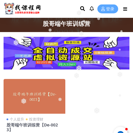
登录
❅
❅
股哥端午班训练营
❅
❅
❅
❅
❅
❅
❅
❅
❅
❅
❅
❅
❅
❅
❅
个人提升
投资理财
股哥端午班训练营【De-002
3】