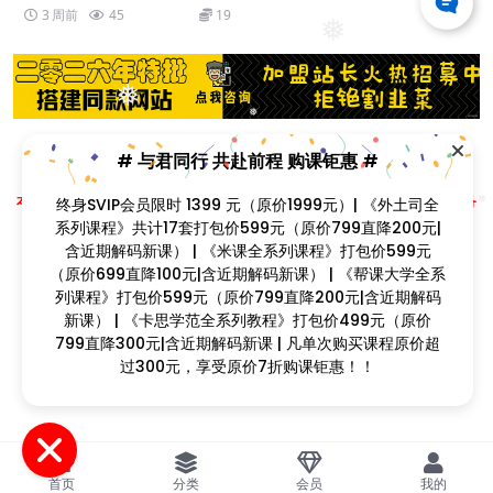
3 周前
45
19
❅
❅
❅
# 与君同行 共赴前程 购课钜惠 #
❅
Copyright © 2023
找课程网
- All rights reserved
❅
本站支持课程资源互换，优质课程资源互换请联系微信在线客服：zkcw598 (备
终身SVIP会员限时 1399 元（原价1999元）| 《外土司全
❅
注：课程互换)
系列课程》共计17套打包价599元（原价799直降200元|
❅
闽ICP备2022077749号
❅
含近期解码新课） | 《米课全系列课程》打包价599元
❅
（原价699直降100元|含近期解码新课） | 《帮课大学全系
列课程》打包价599元（原价799直降200元|含近期解码
❅
❅
新课） | 《卡思学范全系列教程》打包价499元（原价
❅
799直降300元|含近期解码新课 | 凡单次购买课程原价超
过300元，享受原价7折购课钜惠！！
❅
首页
分类
会员
我的