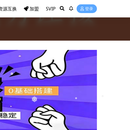
资源互换
加盟
SVIP
登录
❅
❅
❅
❅