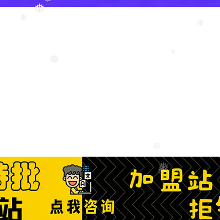
❅
❅
❅
❅
❅
❅
❅