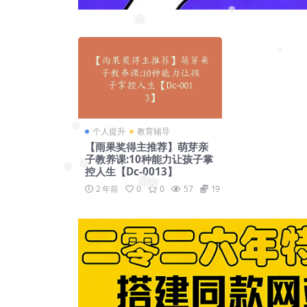
❅
❅
❅
❅
个人提升
教育辅导
❅
【雨果奖得主推荐】萌芽亲
子教养课:10种能力让孩子掌
控人生【Dc-0013】
❅
❅
❅
2 年前
0
0
57
19
❅