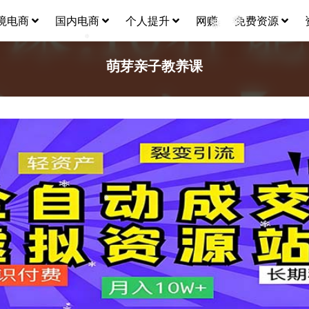
境电商
国内电商
个人提升
网赚
免费资源
❅
❅
❅
萌芽亲子教养课
❅