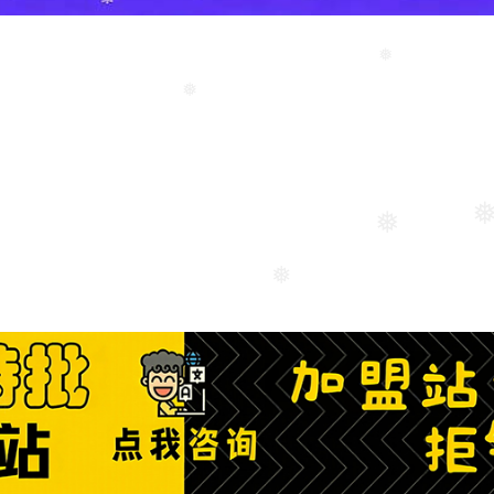
❅
❅
❅
❅
❅