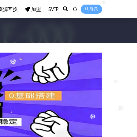
❅
❅
❅
资源互换
加盟
SVIP
登录
❅
❅
❅
❅