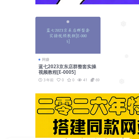
❅
❅
❅
网赚
❅
蓝七2023京东店群整套实操
视频教程[E-0005]
3 年前
0
0
41
69
❅