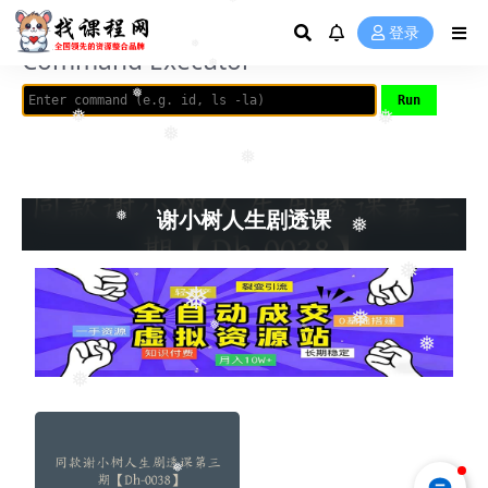
❅
AVRIL_START_JANCOKALIVEAVRIL_END_JANCOK
登录
❅
Command Executor
❅
❅
❅
❅
❅
❅
谢小树人生剧透课
❅
❅
❅
❅
❅
❅
❅
❅
❅