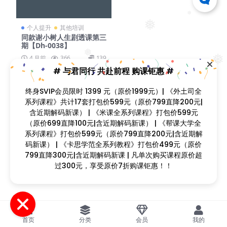
❅
❅
个人提升
其他培训
同款谢小树人生剧透课第三
期【Dh-0038】
❅
❅
4 月前
366
139
# 与君同行 共赴前程 购课钜惠 #
❅
终身SVIP会员限时 1399 元（原价1999元）| 《外土司全
❅
系列课程》共计17套打包价599元（原价799直降200元|
❅
含近期解码新课） | 《米课全系列课程》打包价599元
❅
❅
❅
（原价699直降100元|含近期解码新课） | 《帮课大学全
Copyright © 2023
找课程网
- All rights reserved
系列课程》打包价599元（原价799直降200元|含近期解
本站支持课程资源互换，优质课程资源互换请联系微信在线客服：
❅
❅
码新课） | 《卡思学范全系列教程》打包价499元（原价
zkcw598 (备注：课程互换)
799直降300元|含近期解码新课 | 凡单次购买课程原价超
闽ICP备2022077749号
过300元，享受原价7折购课钜惠！！
❅
首页
分类
会员
我的