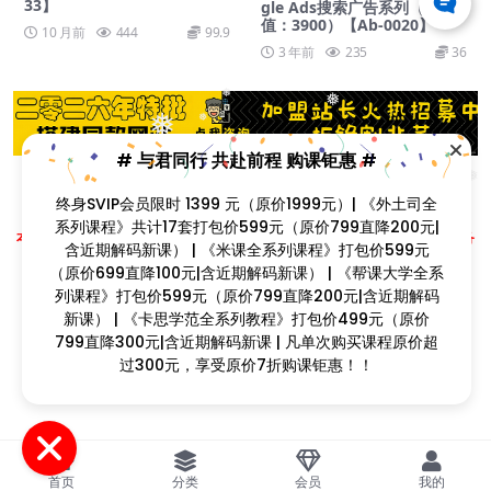
33】
gle Ads搜索广告系列（价
值：3900）【Ab-0020】
10 月前
444
99.9
3 年前
235
36
❅
❅
❅
❅
# 与君同行 共赴前程 购课钜惠 #
❅
❅
❅
❅
❅
终身SVIP会员限时 1399 元（原价1999元）| 《外土司全
❅
Copyright © 2023
找课程网
- All rights reserved
系列课程》共计17套打包价599元（原价799直降200元|
本站支持课程资源互换，优质课程资源互换请联系微信在线客服：zkcw598 (备
含近期解码新课） | 《米课全系列课程》打包价599元
注：课程互换)
（原价699直降100元|含近期解码新课） | 《帮课大学全系
闽ICP备2022077749号
列课程》打包价599元（原价799直降200元|含近期解码
❅
新课） | 《卡思学范全系列教程》打包价499元（原价
❅
❅
799直降300元|含近期解码新课 | 凡单次购买课程原价超
❅
❅
过300元，享受原价7折购课钜惠！！
首页
分类
会员
我的