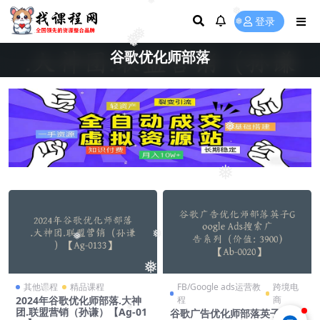
❅
❅
登录
❅
❅
❅
❅
谷歌优化师部落
❅
❅
❅
❅
❅
其他课程
精品课程
FB/Google ads运营教
跨境电
❅
2024年谷歌优化师部落.大神
程
商
❅
团.联盟营销（孙谦）【Ag-01
谷歌广告优化师部落英子Goo