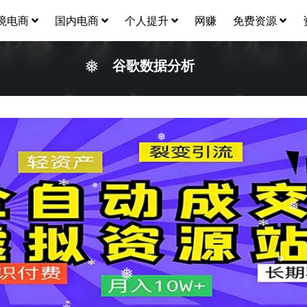
境电商
国内电商
个人提升
网赚
免费资源
谷歌数据分析
❅
❅
❅
❅
❅
❅