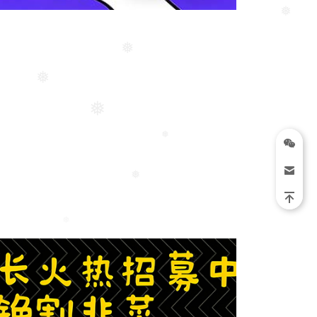
❅
❅
❅
❅
❅
❅
❅