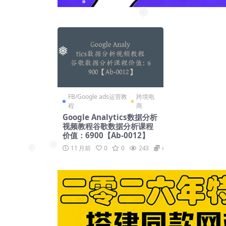
❅
❅
❅
FB/Google ads运营教
跨境电
程
商
Google Analytics数据分析
视频教程谷歌数据分析课程
价值：6900【Ab-0012】
11 月前
0
0
243
48
❅
❅