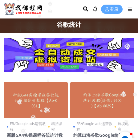
❅
❅
登录
❅
❅
谷歌统计
❅
❅
❅
❅
❅
❅
❅
❅
❅
❅
❅
❅
FB/Google ads运营教
精品课
FB/Google ads运营教
跨境电
程
程
程
商
❅
❅
新版GA4实操课程谷歌统计数
约派出海谷歌Google统计教