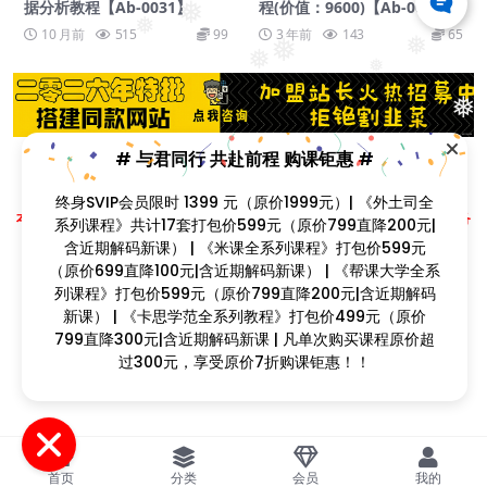
❅
据分析教程【Ab-0031】
程(价值：9600)【Ab-0025】
❅
10 月前
515
99
3 年前
143
65
❅
❅
❅
❅
❅
# 与君同行 共赴前程 购课钜惠 #
❅
Copyright © 2023
找课程网
- All rights reserved
终身SVIP会员限时 1399 元（原价1999元）| 《外土司全
本站支持课程资源互换，优质课程资源互换请联系微信在线客服：zkcw598 (备
系列课程》共计17套打包价599元（原价799直降200元|
注：课程互换)
含近期解码新课） | 《米课全系列课程》打包价599元
闽ICP备2022077749号
❅
（原价699直降100元|含近期解码新课） | 《帮课大学全系
❅
❅
列课程》打包价599元（原价799直降200元|含近期解码
新课） | 《卡思学范全系列教程》打包价499元（原价
❅
799直降300元|含近期解码新课 | 凡单次购买课程原价超
过300元，享受原价7折购课钜惠！！
首页
分类
会员
我的