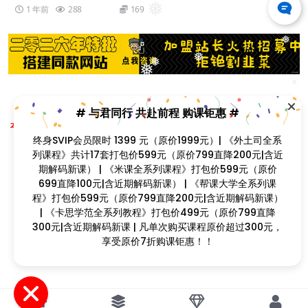
❅
1 年前
288
169
❅
❅
❅
❅
❅
# 与君同行 共赴前程 购课钜惠 #
Copyright © 2023
找课程网
- All rights reserved
❅
❅
本站支持课程资源互换，优质课程资源互换请联系微信在线客服：zkcw598 (备
终身SVIP会员限时 1399 元（原价1999元）| 《外土司全系
注：课程互换)
❅
闽ICP备2022077749号
列课程》共计17套打包价599元（原价799直降200元|含近
期解码新课） | 《米课全系列课程》打包价599元（原价
❅
699直降100元|含近期解码新课） | 《帮课大学全系列课
程》打包价599元（原价799直降200元|含近期解码新课）
| 《卡思学范全系列教程》打包价499元（原价799直降
300元|含近期解码新课 | 凡单次购买课程原价超过300元，
❅
享受原价7折购课钜惠！！
❅