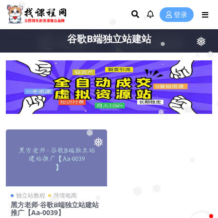
❅
❅
登录
❅
❅
谷歌B端独立站建站
❅
❅
❅
❅
❅
❅
❅
❅
❅
❅
独立站教程
跨境电商
❅
❅
黑方老师·谷歌B端独立站建站
推广【Aa-0039】