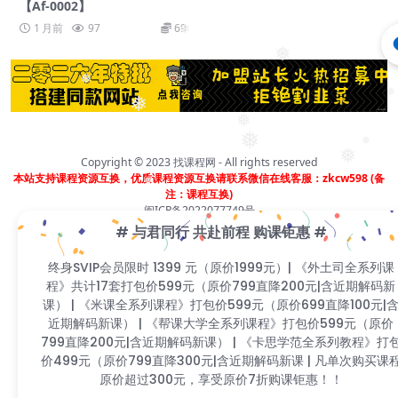
【Af-0002】
1 月前
97
69
❅
❅
❅
❅
❅
❅
❅
❅
❅
Copyright © 2023
找课程网
- All rights reserved
本站支持课程资源互换，优质课程资源互换请联系微信在线客服：zkcw598 (备
❅
注：课程互换)
闽ICP备2022077749号
❅
# 与君同行 共赴前程 购课钜惠 #
❅
❅
终身SVIP会员限时 1399 元（原价1999元）| 《外土司全系列课
❅
程》共计17套打包价599元（原价799直降200元|含近期解码新
课） | 《米课全系列课程》打包价599元（原价699直降100元|含
❅
近期解码新课） | 《帮课大学全系列课程》打包价599元（原价
799直降200元|含近期解码新课） | 《卡思学范全系列教程》打
包价499元（原价799直降300元|含近期解码新课 | 凡单次购买
课程原价超过300元，享受原价7折购课钜惠！！