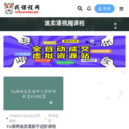
登录
速卖通视频课程
❅
❅
❅
❅
❅
❅
❅
❅
❅
❅
❅
❅
shopee/Lazada运营
跨境电
❅
教程
商
Yu课网速卖通新手进阶课程