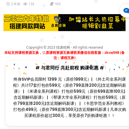
❅
2 年前
133
169
❅
❅
❅
❅
❅
❅
Copyright © 2023
找课程网
- All rights reserved
本站支持课程资源互换，优质课程资源互换请联系微信在线客服：zkcw598 (备
❅
注：课程互换)
❅
❅
闽ICP备2022077749号
# 与君同行 共赴前程 购课钜惠 #
❅
❅
终身SVIP会员限时 1399 元（原价1999元）| 《外土司全系列课
❅
程》共计17套打包价599元（原价799直降200元|含近期解码
❅
新课） | 《米课全系列课程》打包价599元（原价699直降100
❅
❅
❅
元|含近期解码新课） | 《帮课大学全系列课程》打包价599元
❅
（原价799直降200元|含近期解码新课） | 《卡思学范全系列教
❅
程》打包价499元（原价799直降300元|含近期解码新课 | 凡单
次购买课程原价超过300元，享受原价7折购课钜惠！！