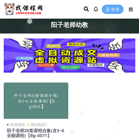
登录
❅
❅
阳子老师幼教
❅
❅
❅
❅
其他课程
国内电商
阳子老师20套课程合集(含3~6
❅
❅
全能课程)【Bg-0071】