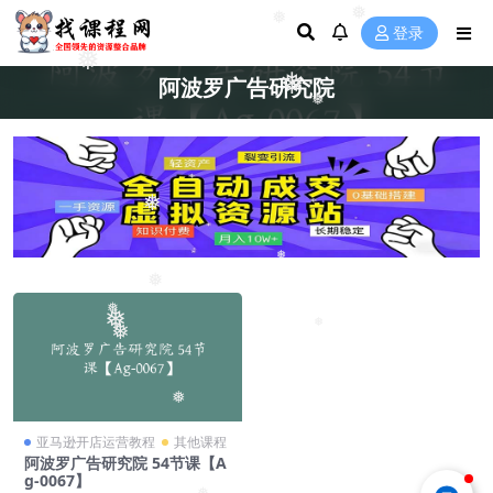
❅
❅
登录
❅
❅
阿波罗广告研究院
❅
❅
❅
❅
❅
❅
❅
❅
❅
亚马逊开店运营教程
其他课程
阿波罗广告研究院 54节课【A
g-0067】