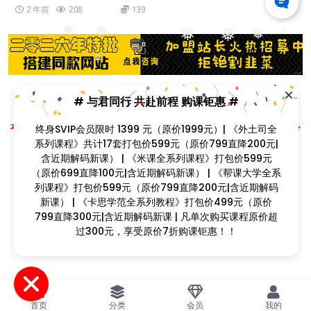
❅
2 年前
208
139
❅
❅
❅
❅
❅
❅
❅
# 与君同行 共赴前程 购课钜惠 #
❅
❅
Copyright © 2023
找课程网
- All rights reserved
❅
本站支持课程资源互换，优质课程资源互换请联系微信在线客服：zkcw598 (备
终身SVIP会员限时 1399 元（原价1999元）| 《外土司全
❅
注：课程互换)
系列课程》共计17套打包价599元（原价799直降200元|
❅
闽ICP备2022077749号
含近期解码新课） | 《米课全系列课程》打包价599元
❅
（原价699直降100元|含近期解码新课） | 《帮课大学全系
列课程》打包价599元（原价799直降200元|含近期解码
❅
新课） | 《卡思学范全系列教程》打包价499元（原价
799直降300元|含近期解码新课 | 凡单次购买课程原价超
过300元，享受原价7折购课钜惠！！
❅
❅
首页
分类
会员
我的