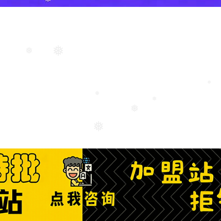
❅
❅
❅
❅
❅
❅
❅
❅