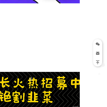
❅
❅
❅