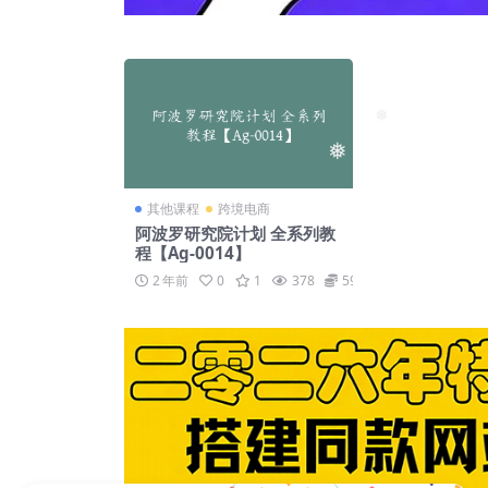
❅
❅
其他课程
跨境电商
阿波罗研究院计划 全系列教
程【Ag-0014】
2 年前
0
1
378
59