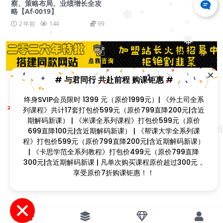
察、策略布局、业绩增长全攻
❅
略【Af-0019】
❅
❅
2 年前
144
99
❅
❅
❅
❅
❅
# 与君同行 共赴前程 购课钜惠 #
❅
❅
❅
❅
终身SVIP会员限时 1399 元（原价1999元）| 《外土司全系
Copyright © 2023
找课程网
- All rights reserved
列课程》共计17套打包价599元（原价799直降200元|含
本站支持课程资源互换，优质课程资源互换请联系微信在线客服：zkcw598 (备
注：课程互换)
近期解码新课） | 《米课全系列课程》打包价599元（原价
闽ICP备2022077749号
❅
699直降100元|含近期解码新课） | 《帮课大学全系列课
程》打包价599元（原价799直降200元|含近期解码新
❅
课） | 《卡思学范全系列教程》打包价499元（原价799直
降300元|含近期解码新课 | 凡单次购买课程原价超过300
❅
元，享受原价7折购课钜惠！！