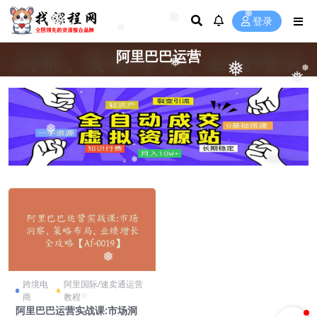
❅
❅
❅
登录
❅
阿里巴巴运营
❅
❅
❅
❅
❅
❅
❅
跨境电
阿里国际/速卖通运营
商
教程
❅
阿里巴巴运营实战课:市场洞