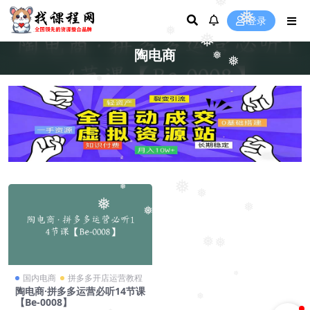
❅
❅
登录
❅
❅
陶电商
❅
❅
❅
❅
❅
❅
❅
❅
❅
❅
❅
❅
国内电商
拼多多开店运营教程
陶电商·拼多多运营必听14节课
❅
【Be-0008】