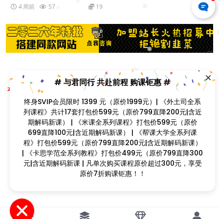
❅
4 周前
57
19
❅
❅
❅
❅
❅
Copyright © 2023
找课程网
- All rights reserved
# 与君同行 共赴前程 购课钜惠 #
❅
本站支持课程资源互换，优质课程资源互换请联系微信在线客服：zkcw598 (备
注：课程互换)
终身SVIP会员限时 1399 元（原价1999元）| 《外土司全系
闽ICP备2022077749号
列课程》共计17套打包价599元（原价799直降200元|含近
❅
❅
期解码新课） | 《米课全系列课程》打包价599元（原价
699直降100元|含近期解码新课） | 《帮课大学全系列课
程》打包价599元（原价799直降200元|含近期解码新课）
| 《卡思学范全系列教程》打包价499元（原价799直降300
元|含近期解码新课 | 凡单次购买课程原价超过300元，享受
❅
❅
❅
原价7折购课钜惠！！