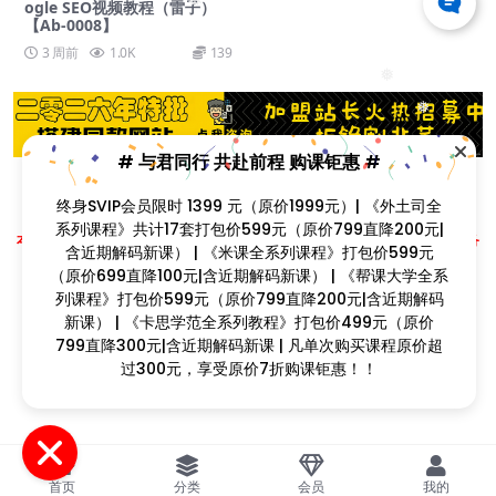
❅
ogle SEO视频教程（雷子）
【Ab-0008】
3 周前
1.0K
139
❅
❅
# 与君同行 共赴前程 购课钜惠 #
❅
❅
终身SVIP会员限时 1399 元（原价1999元）| 《外土司全
Copyright © 2023
找课程网
- All rights reserved
❅
系列课程》共计17套打包价599元（原价799直降200元|
❅
本站支持课程资源互换，优质课程资源互换请联系微信在线客服：zkcw598 (备
❅
含近期解码新课） | 《米课全系列课程》打包价599元
❅
注：课程互换)
❅
❅
（原价699直降100元|含近期解码新课） | 《帮课大学全系
❅
闽ICP备2022077749号
列课程》打包价599元（原价799直降200元|含近期解码
新课） | 《卡思学范全系列教程》打包价499元（原价
799直降300元|含近期解码新课 | 凡单次购买课程原价超
❅
过300元，享受原价7折购课钜惠！！
首页
分类
会员
我的