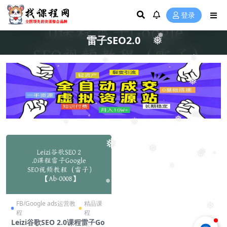
登录
雷子SEO2.0
❅
❅
❅
❅
❅
❅
❅
❅
❅
❅
❅
❅
❅
❅
❅
FB/Google ads运营教
精品课
❅
程
程
Leizi谷歌SEO 2.0课程雷子Go