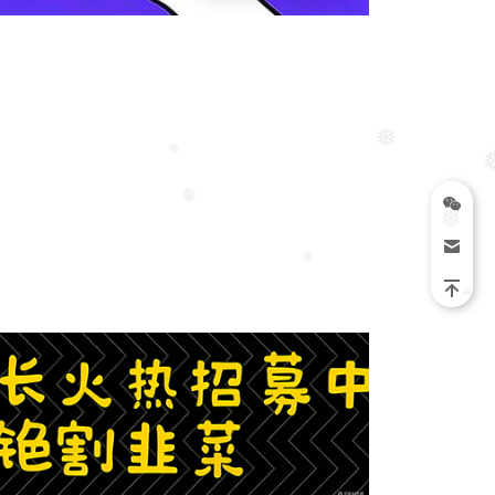
❅
❅
❅
❅
❅
❅