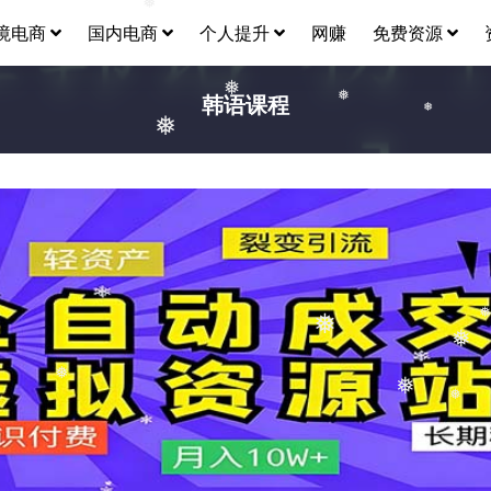
❅
境电商
国内电商
个人提升
网赚
免费资源
韩语课程
❅
❅
❅
❅
❅
❅
❅
❅
❅
❅