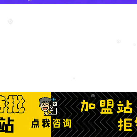
❅
❅
❅
❅
❅