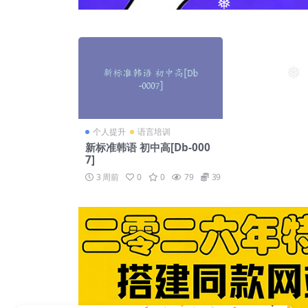
❅
❅
个人提升
语言培训
新标准韩语 初中高[Db-000
7]
3 周前
0
0
79
39