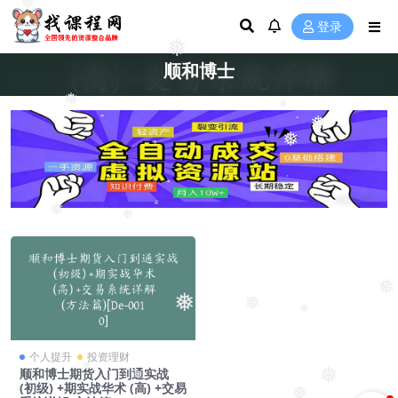
❅
登录
❅
顺和博士
❅
❅
❅
❅
❅
❅
❅
❅
❅
❅
个人提升
投资理财
❅
顺和博士期货入门到通实战
❅
❅
(初级) +期实战华术 (高) +交易