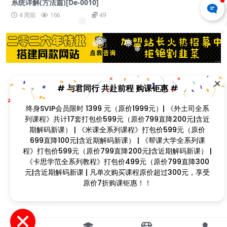
❅
系统详解(方法篇)[De-0010]
4 周前
166
49
❅
❅
❅
❅
❅
❅
# 与君同行 共赴前程 购课钜惠 #
❅
Copyright © 2023
找课程网
- All rights reserved
❅
本站支持课程资源互换，优质课程资源互换请联系微信在线客服：zkcw598 (备
❅
终身SVIP会员限时 1399 元（原价1999元）| 《外土司全系
注：课程互换)
列课程》共计17套打包价599元（原价799直降200元|含近
❅
闽ICP备2022077749号
期解码新课） | 《米课全系列课程》打包价599元（原价
699直降100元|含近期解码新课） | 《帮课大学全系列课
程》打包价599元（原价799直降200元|含近期解码新课）
| 《卡思学范全系列教程》打包价499元（原价799直降300
❅
元|含近期解码新课 | 凡单次购买课程原价超过300元，享受
原价7折购课钜惠！！