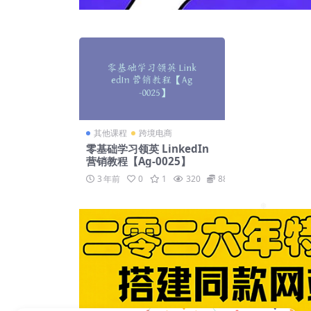
其他课程
跨境电商
零基础学习领英 LinkedIn
营销教程【Ag-0025】
3 年前
0
1
320
88
❅