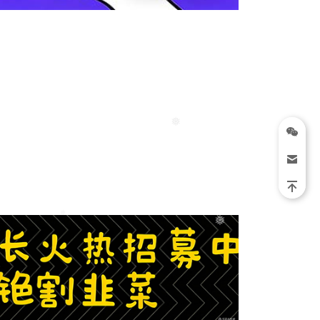
❅
❅
❅