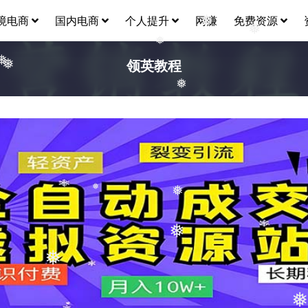
境电商
国内电商
个人提升
网赚
免费资源
❅
❅
❅
领英教程
❅
❅
❅
❅
❅
❅
❅