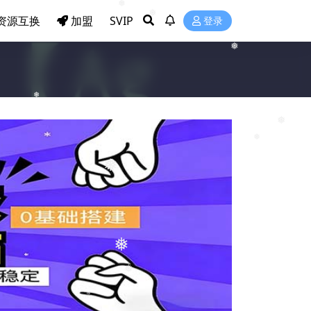
❅
资源互换
加盟
SVIP
登录
❅
❅
❅
❅
❅
❅
❅
❅