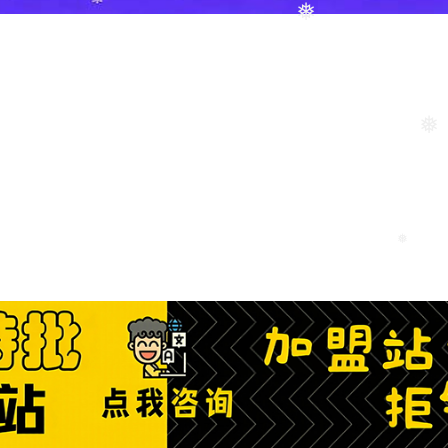
❅
❅
❅
❅