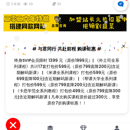
3 年前
39
39
❅
❅
❅
❅
❅
❅
Copyright © 2023
找课程网
- All rights reserved
# 与君同行 共赴前程 购课钜惠 #
本站支持课程资源互换，优质课程资源互换请联系微信在线客服：zkcw598 (备
❅
注：课程互换)
终身SVIP会员限时 1399 元（原价1999元）| 《外土司全系
❅
闽ICP备2022077749号
列课程》共计17套打包价599元（原价799直降200元|含近
❅
期解码新课） | 《米课全系列课程》打包价599元（原价
699直降100元|含近期解码新课） | 《帮课大学全系列课
❅
❅
程》打包价599元（原价799直降200元|含近期解码新课）
| 《卡思学范全系列教程》打包价499元（原价799直降300
❅
元|含近期解码新课 | 凡单次购买课程原价超过300元，享受
❅
❅
原价7折购课钜惠！！