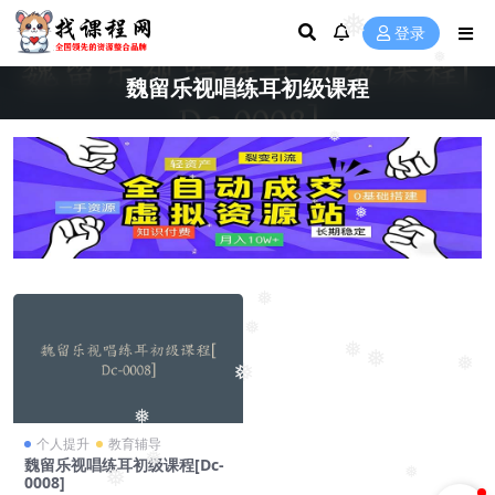
❅
登录
❅
魏留乐视唱练耳初级课程
❅
❅
❅
❅
❅
❅
❅
❅
❅
个人提升
教育辅导
❅
魏留乐视唱练耳初级课程[Dc-
❅
❅
0008]