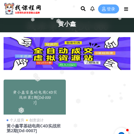
❅
❅
❅
登录
❅
❅
❅
❅
黄小鑫
❅
❅
❅
❅
❅
❅
❅
❅
❅
❅
❅
❅
个人提升
创意设计
黄小鑫零基础电商C4D实战班
❅
第2期[Dd-0007]