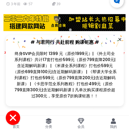
3 年前
57
39
❅
❅
❅
# 与君同行 共赴前程 购课钜惠 #
❅
Copyright © 2023
找课程网
- All rights reserved
本站支持课程资源互换，优质课程资源互换请联系微信在线客服：zkcw598 (备
终身SVIP会员限时 1399 元（原价1999元）| 《外土司全
注：课程互换)
系列课程》共计17套打包价599元（原价799直降200元|
❅
闽ICP备2022077749号
含近期解码新课） | 《米课全系列课程》打包价599元
❅
（原价699直降100元|含近期解码新课） | 《帮课大学全系
❅
列课程》打包价599元（原价799直降200元|含近期解码
新课） | 《卡思学范全系列教程》打包价499元（原价
❅
799直降300元|含近期解码新课 | 凡单次购买课程原价超
过300元，享受原价7折购课钜惠！！
❅
首页
分类
会员
我的