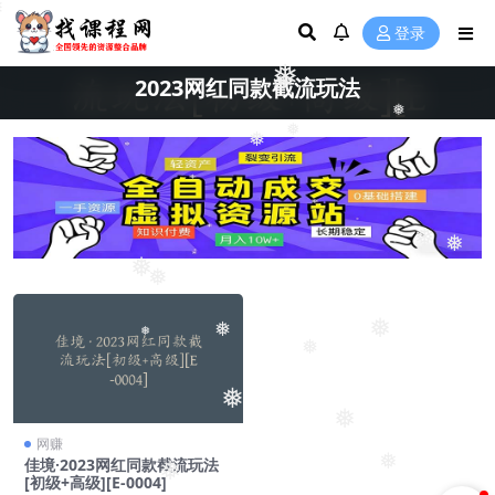
❅
登录
❅
2023网红同款截流玩法
❅
❅
❅
❅
❅
❅
❅
❅
❅
❅
❅
❅
❅
❅
网赚
❅
佳境·2023网红同款截流玩法
❅
[初级+高级][E-0004]