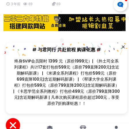
3 年前
69
69
❅
❅
Copyright © 2023
找课程网
- All rights reserved
# 与君同行 共赴前程 购课钜惠 #
本站支持课程资源互换，优质课程资源互换请联系微信在线客服：zkcw598 (备
❅
注：课程互换)
终身SVIP会员限时 1399 元（原价1999元）| 《外土司全系
闽ICP备2022077749号
❅
列课程》共计17套打包价599元（原价799直降200元|含近
❅
期解码新课） | 《米课全系列课程》打包价599元（原价
699直降100元|含近期解码新课） | 《帮课大学全系列课
程》打包价599元（原价799直降200元|含近期解码新课） |
❅
❅
《卡思学范全系列教程》打包价499元（原价799直降300
❅
元|含近期解码新课 | 凡单次购买课程原价超过300元，享受
原价7折购课钜惠！！