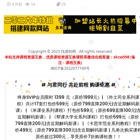
4 月前
54
29
❅
❅
Copyright © 2023
找课程网
- All rights reserved
❅
本站支持课程资源互换，优质课程资源互换请联系微信在线客服：zkcw598 (备
注：课程互换)
❅
❅
闽ICP备2022077749号
❅
❅
# 与君同行 共赴前程 购课钜惠 #
❅
终身SVIP会员限时 1399 元（原价1999元）| 《外土司全系列课
程》共计17套打包价599元（原价799直降200元|含近期解码新
❅
课） | 《米课全系列课程》打包价599元（原价699直降100元|
近期解码新课） | 《帮课大学全系列课程》打包价599元（原价
799直降200元|含近期解码新课） | 《卡思学范全系列教程》打
价499元（原价799直降300元|含近期解码新课 | 凡单次购买课
原价超过300元，享受原价7折购课钜惠！！