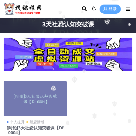
❅
❅
❅
❅
登录
❅
❅
❅
❅
3天社恐认知突破课
❅
❅
❅
❅
❅
❅
❅
❅
❅
❅
个人提升
婚恋情感
❅
[阿伦]3天社恐认知突破课【Df
-0004】
❅