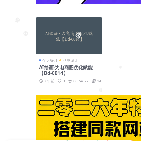
❅
❅
❅
❅
个人提升
创意设计
AI绘画·为电商图优化赋能
【Dd-0014】
❅
2 年前
0
0
77
19
❅