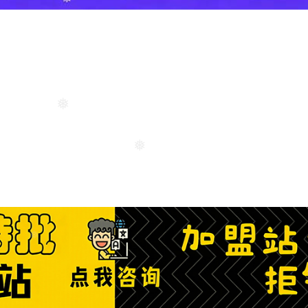
❅
❅
❅