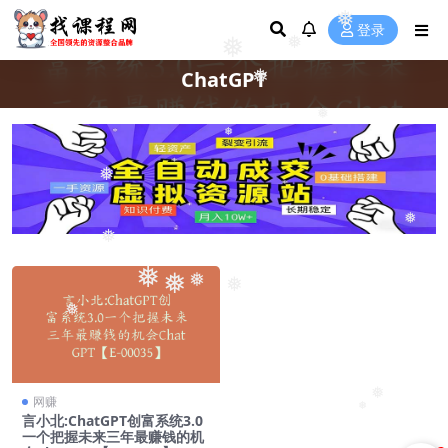
❅
登录
❅
❅
ChatGPT
❅
❅
❅
❅
❅
❅
❅
❅
❅
❅
❅
❅
网赚
❅
言小北:ChatGPT创富系统3.0
一个把握未来三年最赚钱的机