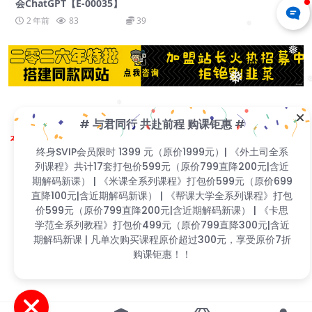
会ChatGPT【E-00035】
2 年前
83
39
❅
❅
❅
❅
❅
# 与君同行 共赴前程 购课钜惠 #
Copyright © 2023
找课程网
- All rights reserved
本站支持课程资源互换，优质课程资源互换请联系微信在线客服：zkcw598 (备
❅
❅
终身SVIP会员限时 1399 元（原价1999元）| 《外土司全系
注：课程互换)
❅
闽ICP备2022077749号
列课程》共计17套打包价599元（原价799直降200元|含近
期解码新课） | 《米课全系列课程》打包价599元（原价699
直降100元|含近期解码新课） | 《帮课大学全系列课程》打
包价599元（原价799直降200元|含近期解码新课） | 《卡
❅
❅
思学范全系列教程》打包价499元（原价799直降300元|含
❅
❅
近期解码新课 | 凡单次购买课程原价超过300元，享受原价7
折购课钜惠！！