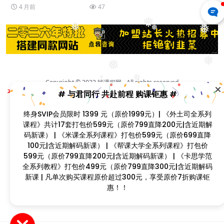
4 月前
47
❅
❅
❅
❅
❅
❅
❅
❅
❅
Copyright © 2023
找课程网
- All rights reserved
本站支持课程资源互换，优质课程资源互换请联系微信在线客服：zkcw598 (备
# 与君同行 共赴前程 购课钜惠 #
❅
❅
注：课程互换)
❅
闽ICP备2022077749号
终身SVIP会员限时 1399 元（原价1999元）| 《外土司全系列
❅
课程》共计17套打包价599元（原价799直降200元|含近期解
❅
码新课） | 《米课全系列课程》打包价599元（原价699直降
100元|含近期解码新课） | 《帮课大学全系列课程》打包价
❅
599元（原价799直降200元|含近期解码新课） | 《卡思学范
❅
全系列教程》打包价499元（原价799直降300元|含近期解码
❅
新课 | 凡单次购买课程原价超过300元，享受原价7折购课钜
❅
惠！！