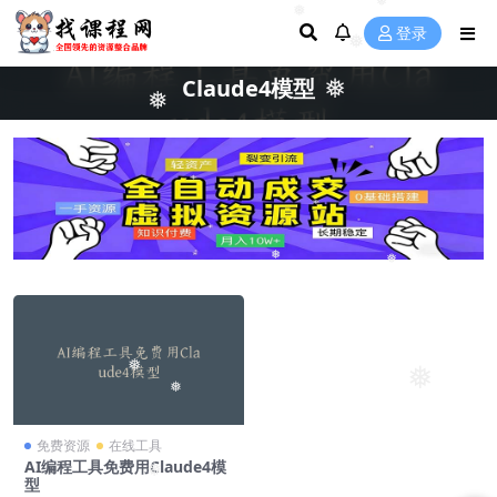
❅
❅
登录
❅
Claude4模型
❅
❅
❅
❅
❅
❅
❅
免费资源
在线工具
AI编程工具免费用Claude4模
❅
型