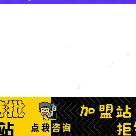
❅
❅
❅
❅
❅