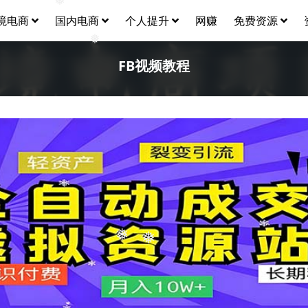
❅
境电商
国内电商
个人提升
网赚
免费资源
❅
FB视频教程
❅
❅
❅