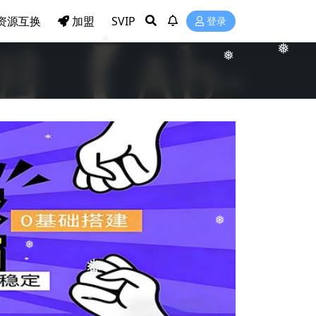
❅
资源互换
加盟
SVIP
登录
❅
❅
❅
❅
❅
❅