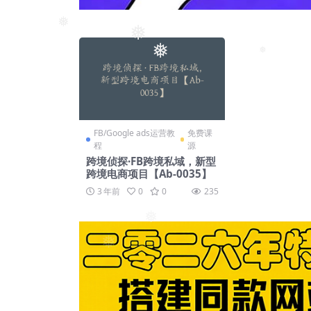
❅
❅
❅
❅
❅
FB/Google ads运营教
免费课
程
源
跨境侦探·FB跨境私域，新型
跨境电商项目【Ab-0035】
3 年前
0
0
235
❅