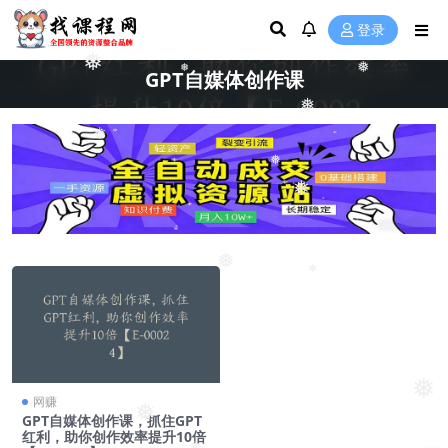
登录
❅
❅
❅
GPT自媒体创作课
❅
❅
❅
❅
❅
❅
❅
网赚
❅
GPT自媒体创作课，抓住GPT
红利，助你创作效率提升10倍