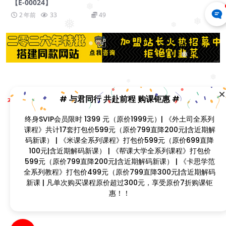
❅
【E-00024】
❅
2 年前
33
49
❅
❅
❅
❅
❅
❅
❅
Copyright © 2023
找课程网
- All rights reserved
# 与君同行 共赴前程 购课钜惠 #
本站支持课程资源互换，优质课程资源互换请联系微信在线客服：zkcw598 (备
注：课程互换)
终身SVIP会员限时 1399 元（原价1999元）| 《外土司全系列
闽ICP备2022077749号
❅
课程》共计17套打包价599元（原价799直降200元|含近期解
码新课） | 《米课全系列课程》打包价599元（原价699直降
❅
❅
❅
100元|含近期解码新课） | 《帮课大学全系列课程》打包价
599元（原价799直降200元|含近期解码新课） | 《卡思学范
❅
❅
全系列教程》打包价499元（原价799直降300元|含近期解码
❅
新课 | 凡单次购买课程原价超过300元，享受原价7折购课钜
惠！！