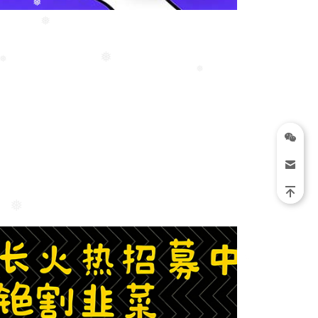
❅
❅
❅
❅
❅
❅