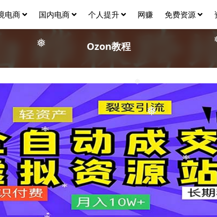
境电商
国内电商
个人提升
网赚
免费资源
Ozon教程
❅
❅
❅