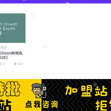
❅
❅
费资源
Ozon跨境电
❅
028】
❅
0
222
❅