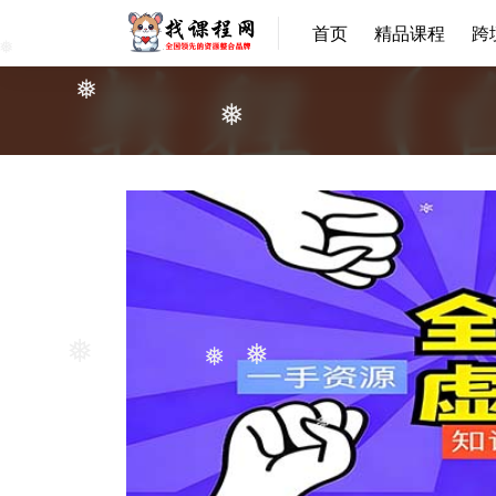
❅
首页
精品课程
跨
❅
❅
❅
❅
❅
❅