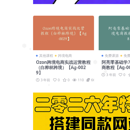
❅
其他课程
跨境电商
免费课源
免
❅
Ozon跨境电商实战运营教程
阿亮零基础学习
❅
（白桦林跨境）【Ag-002
商教程【Ag-0
9】
❅
3 年前
0
❅
3 年前
0
0
110
66
❅