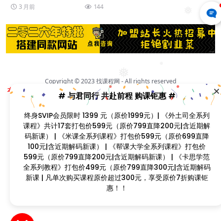
3 月前
144
❅
❅
❅
Copyright © 2023
找课程网
- All rights reserved
本站支持课程资源互换，优质课程资源互换请联系微信在线客服：zkcw598 (备
# 与君同行 共赴前程 购课钜惠 #
注：课程互换)
闽ICP备2022077749号
终身SVIP会员限时 1399 元（原价1999元）| 《外土司全系列
❅
❅
❅
❅
课程》共计17套打包价599元（原价799直降200元|含近期解
❅
码新课） | 《米课全系列课程》打包价599元（原价699直降
❅
100元|含近期解码新课） | 《帮课大学全系列课程》打包价
599元（原价799直降200元|含近期解码新课） | 《卡思学范
❅
❅
全系列教程》打包价499元（原价799直降300元|含近期解码
❅
❅
新课 | 凡单次购买课程原价超过300元，享受原价7折购课钜
惠！！