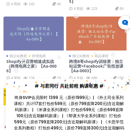
5】
4 周前
243
46
4 周前
223
89
❅
❅
❅
❅
❅
❅
独立站教程
跨境电商
独立站教程
精品课程
❅
❅
Shopify开店营销速成实战
跨境B哥shopify训练营：独立
❅
（跨境电商之家）【Aa-000
站运营+Facebook广告投放课
❅
6】
【Aa-0003】
4 周前
174
29
4 月前
689
139
# 与君同行 共赴前程 购课钜惠 #
❅
终身SVIP会员限时 1399 元（原价1999元）| 《外土司全系列
课程》共计17套打包价599元（原价799直降200元|含近期解
码新课） | 《米课全系列课程》打包价599元（原价699直降
100元|含近期解码新课） | 《帮课大学全系列课程》打包价
599元（原价799直降200元|含近期解码新课） | 《卡思学范
Copyright © 2023
找课程网
- All rights reserved
全系列教程》打包价499元（原价799直降300元|含近期解码
本站支持课程资源互换，优质课程资源互换请联系微信在线客服：zkcw598 (备