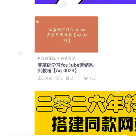
❅
❅
❅
❅
免费课源
免费资源
零基础学习Youtube营销系
❅
列教程【Ag-0023】
❅
3 月前
0
2
183
❅
❅