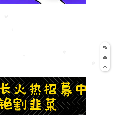
❅
❅
❅
❅
❅