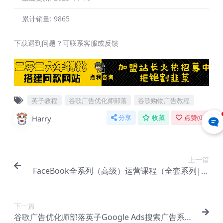
累计销量:
9865
下载遇到问题？可联系客服或反馈
英子教程
谷歌广告优化师部落
谷歌购物广告教程
Harry
分享
收藏
点赞(
0
)
上一篇
FaceBook全系列（高级）运营课程（全套系列|价
值6900）【Ab-0018】
下一篇
谷歌广告优化师部落英子Google Ads搜索广告系列