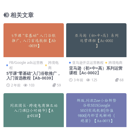
（价值：3900）【Ab-0020】
相关文章
FB/Google ads运营教
跨境电
亚马逊开店运营教程
跨境电商
程
商
亚马逊（初+中+高）系列运营
课程【Ac-0002】
5节课“零基础”入门谷歌推广，
入门首选教程【Ab-0039】
3 年前
125
68
2 年前
103
59