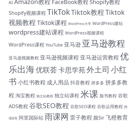
Amazon教程
FaceBook教程
Shopify教程
AI
TikTok
Tiktok教程
Tiktok
Shopify视频课程
视频教程
Tiktok课程
WordPress建站
WordPress大学
wordpress建站课程
WordPress视频课程
亚马逊教程
亚马逊
WordPress课程
YouTube
优
亚马逊视频课程
亚马逊运营教程
亚马逊视频教程
乐出海
小红
外土司
优联荟
卡思学苑
书
小红书教程
成人用品
拼多多教
抖音教程
拼多多
米课
程
淘宝教程
独立站课程
谷歌
脸书教程
独立站教程
谷歌SEO教程
ADS教程
谷歌SEO课程
谷歌运用教程
跨
雨课网
雷子教程
飞橙教育
阿里国际站
颜Sir
境B哥