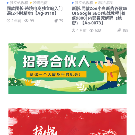
独立站教程
跨境电商
独立站教程
精品课程
同款团长·跨境电商独立站入门
新版.同款Zoe小白新势谷歌SE
课(2小时精华)【Ag-0110】
O(Google SEO)实战教程|价
值9800|内部冒死解码（绝
2 年前
99
79
密）【Aa-0073】
4 月前
633
189