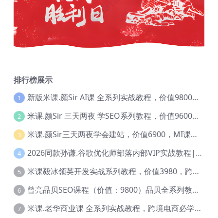
排行榜展示
新版米课.颜Sir AI课 全系列实战教程，价值9800，跨境首选！【Ag-0052】
1
米课.颜Sir 三天两夜 学SEO系列教程，价值9600元，跨境人都在学 【Ag-0056】
2
米课.颜Sir三天两夜学会建站，价值6900，MI课甄选课程 【Ag-0055】
3
2026同款孙谦.谷歌优化师部落内部VIP实战教程|价值4999元全网独家解码（官方报名版本）【@034】
4
米课毅冰领英开发实战系列教程，价值3980，跨境必选【Ag-0049】
5
曾亮品贝SEO课程（价值：9800）品贝全系列教程 【Ab-0022】
6
米课.老华商业课 全系列实战教程，跨境电商必学，价值16900元【Ag-0053】
7