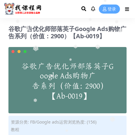
❅
❅
登录
❅
❅
谷歌广告优化师部落英子Google Ads购物广
❅
❅
❅
告系列（价值：2900）【Ab-0019】
❅
❅
❅
❅
❅
❅
❅
❅
❅
资源分类:
FB/Google ads运营
浏览热度: (156)
教程
❅