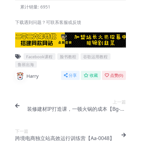
累计销量:
6951
下载遇到问题？可联系客服或反馈
Facebook课程
脸书教程
谷歌运用教程
鲁班出海
Harry
分享
收藏
点赞(
0
)
上一篇
装修建材IP打造课，一顿火锅的成本【Bg-00
59】
下一篇
跨境电商独立站高效运行训练营【Aa-0048】