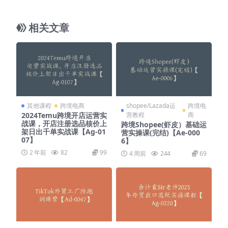
相关文章
其他课程
跨境电商
shopee/Lazada运
跨境电
2024Temu跨境开店运营实
营教程
商
战课，开店注册选品核价上
跨境Shopee(虾皮）基础运
架日出千单实战课【Ag-01
营实操课(完结)【Ae-000
07】
6】
2 年前
82
99
4 周前
244
69