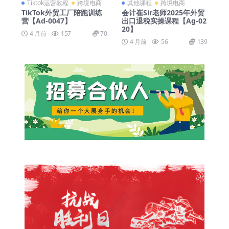
Tiktok运营教程
跨境电商
其他课程
跨境电商
TikTok外贸工厂陪跑训练
会计崔Sir老师2025年外贸
营【Ad-0047】
出口退税实操课程【Ag-02
20】
4 月前
157
70
4 月前
56
139