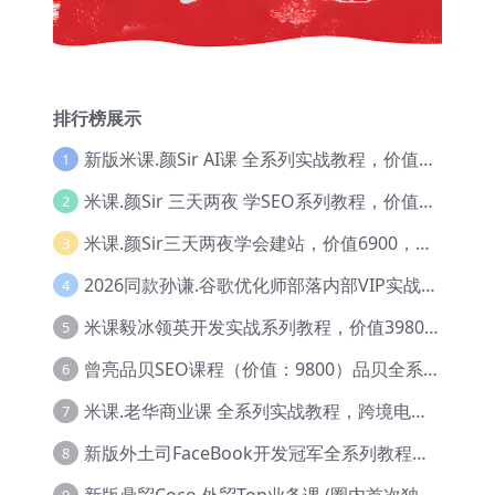
排行榜展示
新版米课.颜Sir AI课 全系列实战教程，价值9800，跨境首选！【Ag-0052】
1
米课.颜Sir 三天两夜 学SEO系列教程，价值9600元，跨境人都在学 【Ag-0056】
2
米课.颜Sir三天两夜学会建站，价值6900，MI课甄选课程 【Ag-0055】
3
2026同款孙谦.谷歌优化师部落内部VIP实战教程|价值4999元全网独家解码（官方报名版本）【@034】
4
米课毅冰领英开发实战系列教程，价值3980，跨境必选【Ag-0049】
5
曾亮品贝SEO课程（价值：9800）品贝全系列教程 【Ab-0022】
6
米课.老华商业课 全系列实战教程，跨境电商必学，价值16900元【Ag-0053】
7
新版外土司FaceBook开发冠军全系列教程【Ab-0021】
8
新版鼎贸Coco.外贸Top业务课 (圈内首次独家解码|460节课)【Ag-0091】