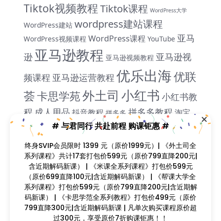
Tiktok视频教程
Tiktok课程
WordPress大学
wordpress建站课程
WordPress建站
亚马
WordPress课程
WordPress视频课程
YouTube
亚马逊教程
逊
亚马逊视
亚马逊视频教程
优乐出海
优联
频课程
亚马逊运营教程
小红书
外土司
荟
卡思学苑
小红书教
程
成人用品
拼多多教程
抖音教程
淘宝
拼多多
米课
# 与君同行 共赴前程 购课钜惠 #
教程
独立站课程
谷歌
脸书教程
独立站教程
谷歌SEO教程
终身SVIP会员限时 1399 元（原价1999元）| 《外土司全
ADS教程
谷歌SEO课程
谷歌运用
系列课程》共计17套打包价599元（原价799直降200元|
雨课网
雷子教程
含近期解码新课） | 《米课全系列课程》打包价599元
阿里国际站
颜
教程
跨境B哥
（原价699直降100元|含近期解码新课） | 《帮课大学全
飞橙教育
Sir
系列课程》打包价599元（原价799直降200元|含近期解
码新课） | 《卡思学范全系列教程》打包价499元（原价
799直降300元|含近期解码新课 | 凡单次购买课程原价超
Copyright © 2023
找课程网
- All rights reserved
过300元，享受原价7折购课钜惠！！