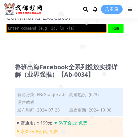
❅
AVRIL_START_JANCOKALIVEAVRIL_END_JANCOK
登录
Command Executor
❅
❅
❅
❅
鲁班出海Facebook全系列投放实操详
❅
解（业界强推）【Ab-0034】
❅
❅
❅
资源分类:
FB/Google ads
浏览热度: (623)
❅
运营教程
❅
发布时间: 2024-07-23
最近更新: 2024-10-08
❅
❅
普通用户:
199元
SVIP会员:
免费
❅
❅
永久SVIP会员:
免费
❅
❅