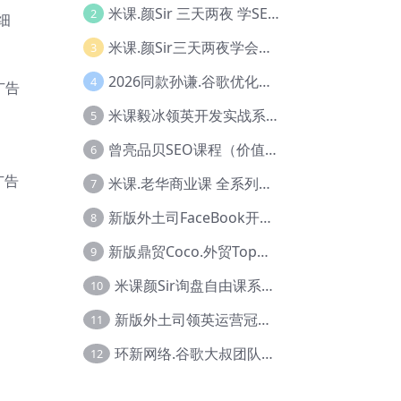
米课.颜Sir 三天两夜 学SEO系列教程，价值9600元，跨境人都在学 【Ag-0056】
2
细
米课.颜Sir三天两夜学会建站，价值6900，MI课甄选课程 【Ag-0055】
3
2026同款孙谦.谷歌优化师部落内部VIP实战教程|价值4999元全网独家解码（官方报名版本）【@034】
4
广告
米课毅冰领英开发实战系列教程，价值3980，跨境必选【Ag-0049】
5
曾亮品贝SEO课程（价值：9800）品贝全系列教程 【Ab-0022】
6
广告
米课.老华商业课 全系列实战教程，跨境电商必学，价值16900元【Ag-0053】
7
新版外土司FaceBook开发冠军全系列教程【Ab-0021】
8
新版鼎贸Coco.外贸Top业务课 (圈内首次独家解码|460节课)【Ag-0091】
9
米课颜Sir询盘自由课系列视频教程【Ag-0020】
10
新版外土司领英运营冠军【Ag-0047】
11
环新网络.谷歌大叔团队谷歌SEO实战教程【Ab-0024】
12