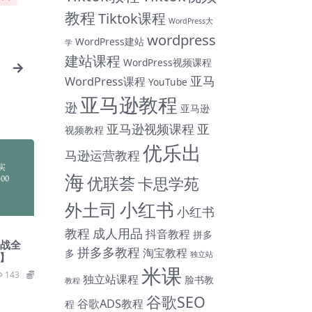
教程
Tiktok课程
WordPress大
wordpress
WordPress建站
学
建站课程
WordPress视频课程
亚马
WordPress课程
YouTube
亚马逊教程
逊
亚马逊
亚马逊视频课程
亚
视频教程
优乐出
马逊运营教程
海
优联荟
卡思学苑
小红书
外土司
小红书
教程
成人用品
抖音教程
拼多
实战全
拼多多教程
淘宝教程
多
独立站
6】
米课
143
89
独立站课程
脸书教
教程
谷歌SEO
谷歌ADS教程
程