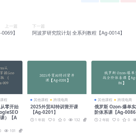
上一篇
下一篇
0069】
阿波罗研究院计划 全系列教程【Ag-0014】
课程
其他课程
跨境电商
其他课程
跨境电商
ss从零开始
2025外贸AI特训营开课
俄罗斯 Ozon-爆单
gleSEO
【Ag-0201】
阶体系课【Ag-008
节课）【A
1 年前
0
0
132
49
2 年前
0
0
0
101
139