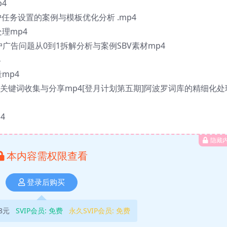
4
户任务设置的案例与模板优化分析 .mp4
理mp4
用户广告问题从0到1拆解分析与案例SBV素材mp4
4
mp4
案例关键词收集与分享mp4[登月计划第五期]阿波罗词库的精细化处
4
隐藏
本内容需权限查看
登录后购买
8元
SVIP会员:
免费
永久SVIP会员:
免费