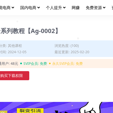
境电商
国内电商
个人提升
网赚
免费资源
❅
列教程【Ag-0002】
❅
分类:
其他课程
浏览热度: (100)
❅
间: 2024-12-05
最近更新: 2025-02-20
通用户:
48元
SVIP会员:
免费
永久SVIP会员:
免费
购买下载权限