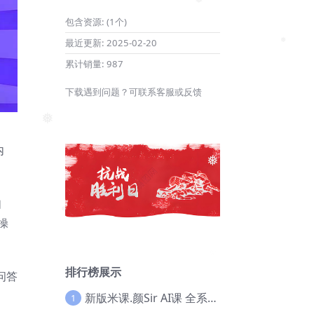
包含资源:
(1个)
❅
最近更新:
2025-02-20
累计销量:
987
❅
下载遇到问题？可联系客服或反馈
内
❅
❅
如
操
❅
排行榜展示
问答
新版米课.颜Sir AI课 全系列实战教程，价值9800，跨境首选！【Ag-0052】
1