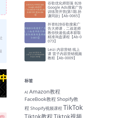
谷歌优化师部落 B2B
Google Ads搜索广告
训练营开营(第1期.孙
谦同款)【Ab-0065】
外资B2B谷歌搜索广
告大师课，二叔老师
教你快速低成本获取
精准询盘课程【Ab-0
处
073】
Leizi 内容营销 线上
服
课 雷子内容营销视频
教程【Ab-0009】
标签
Amazon教程
AI
FaceBook教程
Shopify教
TikTok
程
Shopify视频课程
Tiktok教程
Tiktok视频
(
0
)