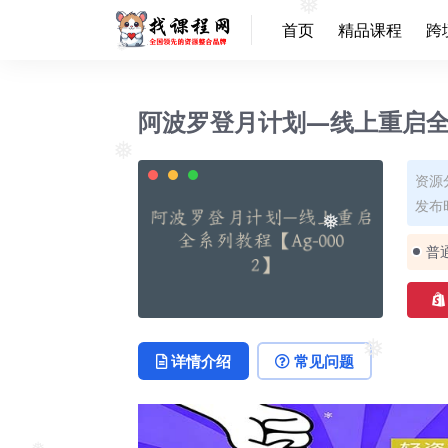
首页
精品课程
跨
❅
❅
阿波罗登月计划—线上重启全系
资源
❅
发布时
❅
普
详情介绍
常见问题
❅