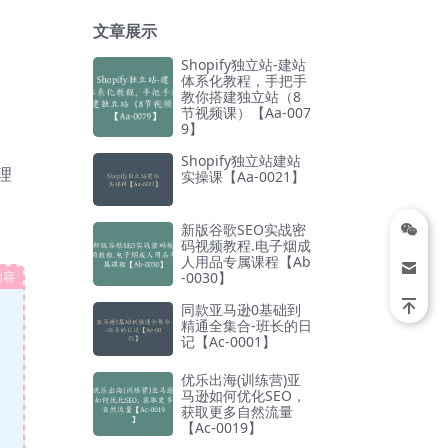
文章展示
Shopify独立站-建站
体系化教程，手把手
教你搭建独立站（8
节视频课）【Aa-007
9】
Shopify独立站建站
理
实操课【Aa-0021】
新版谷歌SEO实战密
码视频教程.电子烟成
人用品专属课程【Ab
内容
-0030】
同款亚马逊0基础到
精通全集合-班长的日
记【Ac-0001】
优乐出海(训练营)亚
马逊如何优化SEO，
获取更多自然流量
【Ac-0019】