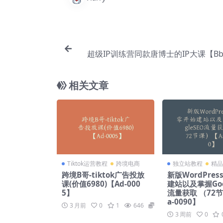
超级IP训练营同款唐博士的IP大课【Bb-
相关文章
Tiktok运营教程
跨境电商
独立站教程
精品
跨境B哥-tiktok广告投放
新版WordPre
课(价值6980)【Ad-000
建站以及掌握Goo
5】
流量获取 （72
a-0090】
3 月前
0
1
646
139
3 周前
0