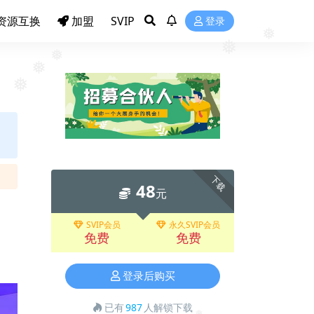
❅
资源互换
加盟
SVIP
登录
❅
❅
❅
❅
❅
下载
48
元
SVIP会员
永久SVIP会员
免费
免费
登录后购买
已有
987
人解锁下载