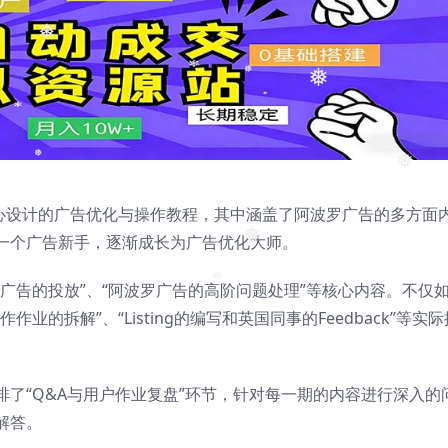
❅
❅
❅
❅
❅
精心设计的广告优化与操作教程，其中涵盖了阿波罗广告的多方面
一个广告新手，逐渐成长为广告优化大师。
❅
广告的投放”、“阿波罗广告的高阶问题处理”等核心内容。不仅
的拆解”、“Listing的编写和英国同事的Feedback”等实际
❅
了“Q&A与用户作业复盘”环节，针对每一期的内容进行深入的
解答。